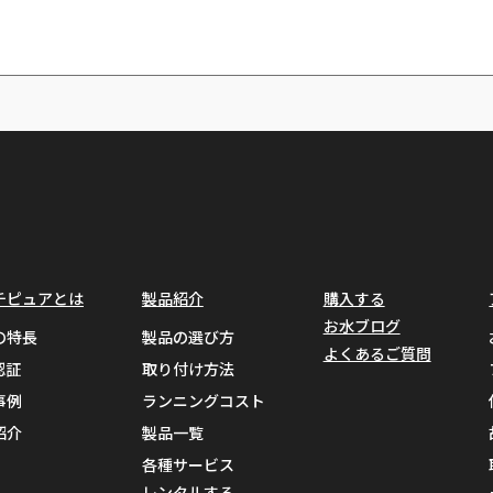
除去率
試験認定項目
>98%
ヘプタクロール
>99%
ヘプタクロールエポキサイド
チピュアとは
製品紹介
購入する
>97%
ヘキサクロロブタジエン（パ
お水ブログ
の特長
製品の選び方
よくあるご質問
>99%
ヘキサクロロシクロペンタジ
認証
取り付け方法
事例
ランニングコスト
>99.8%
鉛（pH 6.5）
紹介
製品一覧
>99.8%
鉛（pH 8.5）
各種サービス
レンタルする