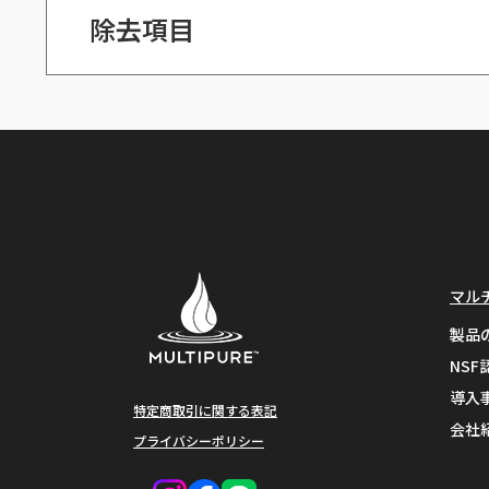
除去項目
新規会員登録
NSF/ANSI 53
試験認定項目
アラクロール
アスベスト
マル
アトラジン
製品
ベンゼン
NSF
導入
ブロモジクロロメタン
特定商取引に関する表記
会社
プライバシーポリシー
ブロモフォルム