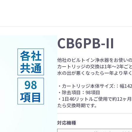
CB6PB-II
他社のビルトイン浄水器をお使い
カートリッジの交換は1年～2年ご
水の出が悪くなったら一年より早
・カートリッジ本体サイズ:：幅142
・除去項目：98項目
・1日46リットルご使用で約12
たら交換時期です。
対応機種