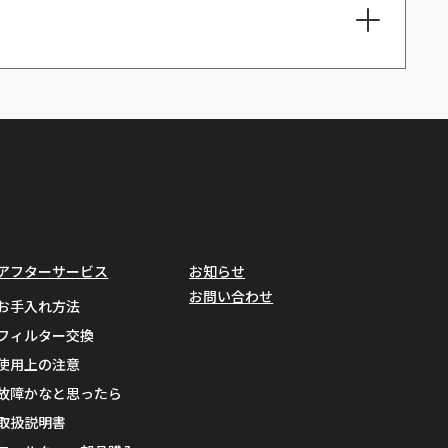
ログイン
除去率
>99%
98%
アフターサービス
お知らせ
ークロロブタジエン）
>98%
お問い合わせ
お手入れ方法
エン
>99%
フィルター交換
使用上の注意
>99.7%
故障かなと思ったら
>99.3%
取扱説明書