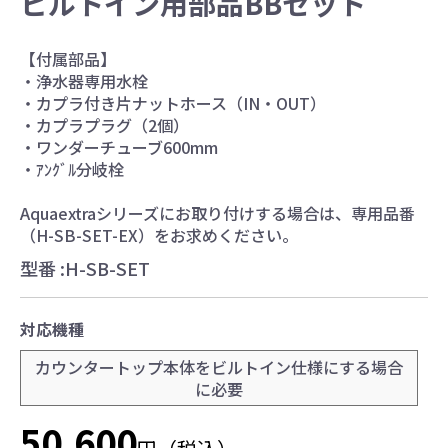
ビルトイン用部品BBセット
お水ブログ
【付属部品】
・浄水器専用水栓
・カプラ付き片ナットホース（IN・OUT）
新規会員登録
ログイン
・カプラプラグ（2個）
・ワンダーチューブ600mm
・ｱﾝｸﾞﾙ分岐栓
Aquaextraシリーズにお取り付けする場合は、専用品番
（H-SB-SET-EX）をお求めください。
型番 :
H-SB-SET
対応機種
カウンタートップ本体をビルトイン仕様にする場合
に必要
50,600