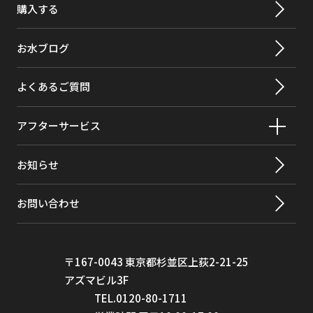
購入する
クロロピクリン
99%
クロロフォルム
>99.8%
お水ブログ
原虫
>99.95%
よくあるご質問
2,4-D*（2,4-ジクロロフェノキシ酢
98%
酸）
アフターサービス
o-ジクロロベンゼン（1,2-ジクロロベ
99%
お知らせ
ンゼン）
p-ジクロロベンゼン（パラジクロロベ
>98%
お問い合わせ
ンゼン）
ジブロモクロロメタン（TTHM；クロ
>99.8%
ロジブロモメタン）
〒167-0043 東京都杉並区上荻2-21-25
アズマビル3F
ジブロモクロロプロパン（DBCP）
>99%
TEL.0120-80-1711