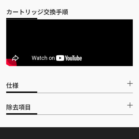
カートリッジ交換手順
仕様
本体保証期
1年間
除去項目
間
NSF/ANSI 53
外形寸法
直径 125mm / 高さ 225mm（プラグ含む）
詳細はこちらでご確認ください