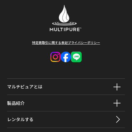
試験認定項目
除去率
ろ過材交換
1日23ℓご使用で約12ヶ月（溶解性鉛を基準）も
アラクロール
>98%
時期
しくは水の出が悪くなったら交換時期です。
アスベスト
>99%
交換用カー
CB5BI
トリッジ品
アトラジン
>97%
番
特定商取引に関する表記
プライバシーポリシー
ベンゼン
>99%
材料の種類
ステンレス／ABS樹脂／塩化ビニール
ブロモジクロロメタン
>99.8%
ろ材の種類
活性炭／ポリエチレン
ブロモフォルム
>99.8%
重量
1.6㎏
マルチピュアとは
フラダン(カーボフラン)
>99%
ろ過流量
2.35ℓ/分
カーボンテトラクロライド
98%
使用可能な
0.07Mpa
製品紹介
最小動水
クロルデン
>99.5%
レンタルする
活性化セラ
有り
クロロベンゼン
>99%
ミック