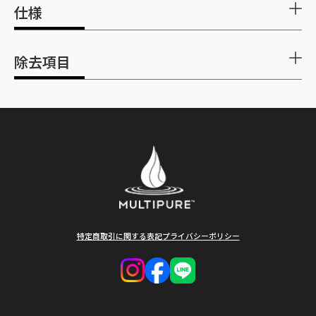
仕様
本体保証期
1年間
除去項目
間
NSF/ANSI 53
外形寸法
直径 125mm / 高さ 225mm（プラグ含む）
詳しく見る
水栓図面を見る
試験認定項目
除去率
ろ過材交換
1日23ℓご使用で約12ヶ月（溶解性鉛を基準）も
アラクロール
>98%
時期
しくは水の出が悪くなったら交換時期です。
アスベスト
>99%
交換用カー
CB5BJ
トリッジ品
アトラジン
>97%
番
特定商取引に関する表記
プライバシーポリシー
ベンゼン
>99%
材料の種類
ステンレス／ABS樹脂／塩化ビニール
ブロモジクロロメタン
>99.8%
ろ材の種類
活性炭／ポリエチレン
ブロモフォルム
>99.8%