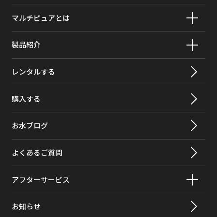
重量
1.6㎏
マルチピュアとは
フラダン(カーボフラン)
>99%
ろ過流量
2.35ℓ/分
カーボンテトラクロライド
98%
使用可能な
0.07Mpa
製品紹介
最小動水
クロルデン
>99.5%
レンタルする
活性化セラ
有り
クロロベンゼン
>99%
ミック
購入する
クロロピクリン
99%
クロロフォルム
>99.8%
お水ブログ
原虫
>99.95%
よくあるご質問
2,4-D*（2,4-ジクロロフェノキシ酢
98%
酸）
アフターサービス
o-ジクロロベンゼン（1,2-ジクロロベ
99%
お知らせ
ンゼン）