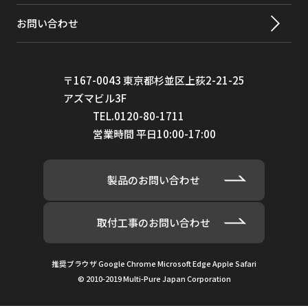
p-ジクロロベンゼン（パラジクロロベ
>98%
お問い合わせ
ンゼン）
ジブロモクロロメタン（TTHM；クロ
>99.8%
ロジブロモメタン）
〒167-0043 東京都杉並区上荻2-21-25
アズマビル3F
ジブロモクロロプロパン（DBCP）
>99%
TEL.0120-80-1711
営業時間 平日10:00-17:00
1,2-DCA(1,2-ジクロロエタン)
>99%
1,1-DCE(1,1-ジクロロエチレン)
>98%
製品のお問い合わせ
1,2-ジクロロエタン（1,2-DCA）
95%
1,1-jジクロロエタン（1,1- DCE）
>99%
取付工事のお問い合わせ
CIS-1,2-ジクロロエチレン
>99%
推奨ブラウザ Google Chrome Microsoft Edge Apple Safari
トランスｰ1,2-ジクロロエチレン
>99%
© 2010-2019 Multi-Pure Japan Corporation
1,2-ジクロロプロパン(二塩化プロピレ
>99%