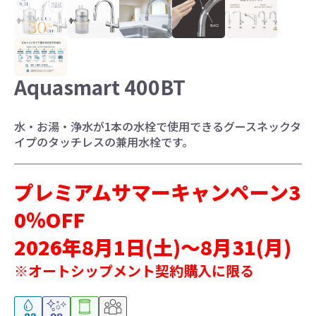
お水ブログ
Aquasmart 400BT
新規会員登録
ログイン
水・お湯・浄水が1本の水栓で使用できるグースネックタ
イプのタッチレスの兼用水栓です。
プレミアムサマーキャンペーン3
0％OFF
2026年8月1日(土)～8月31(月)
※オートシップメント契約購入に限る