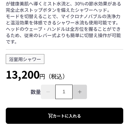
が健康美肌へ導くミスト水流と、30％の節水効果がある
お水ブログ
完全止水ストップボタンを備えたシャワーヘッド。
モードを切替えることで、マイクロナノバブルの洗浄力
と温浴効果を体感できるシャワー水流も使用可能です。
ヘッドのウェーブ・ハンドルは全方位を握ることができ
新規会員登録
ログイン
るため、従来のレバー式よりも簡単に切替え操作が可能
です。
浴室用シャワー
13,200
円（税込）
数量
カートに入れる