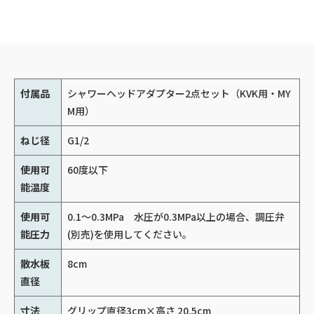
付属品
シャワーヘッドアダプター2点セット（KVK用・MY
M用）
ねじ径
G1/2
使用可
60度以下
能温度
使用可
0.1～0.3MPa 水圧が0.3MPa以上の場合、調圧弁
能圧力
(別売)を使用してください。
散水板
8cm
直径
寸法
グリップ直径3cm×高さ 20.5cm