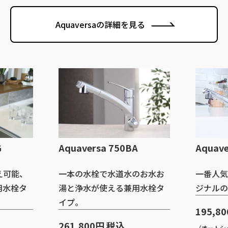
Aquaversaの詳細を見る
750BA
Aquaversa 750BB
A
水道水のお水お
一番人気、マルチピュアオリ
止
える兼用水栓タ
ジナルの専用水栓タイプ。
ブ
イ
195,800円 税込
税込
（オートシップメント契約価格：137,06