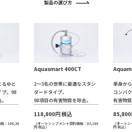
製品の選び方
0CT
Aquamini 250CT
Aqua
最適なスタン
単身からお二人暮らし向けの
世界
コンパクトタイプ。98項目の
リアの
質を除去。
有害物質を除去。
の有
85,800円 税込
173
価格：83,160
（オートシップメント契約価格：77,220
（オート
円 税込）
0円 税