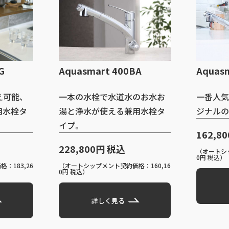
 400BA
Aquasmart 400BB
A
水道水のお水お
一番人気、マルチピュアオリ
える兼用水栓タ
ジナルの専用水栓タイプ。
162,800円 税込
 税込
（オートシップメント契約価格：113,96
0円 税込）
ト契約価格：160,16
（
0
詳しく見る
く見る