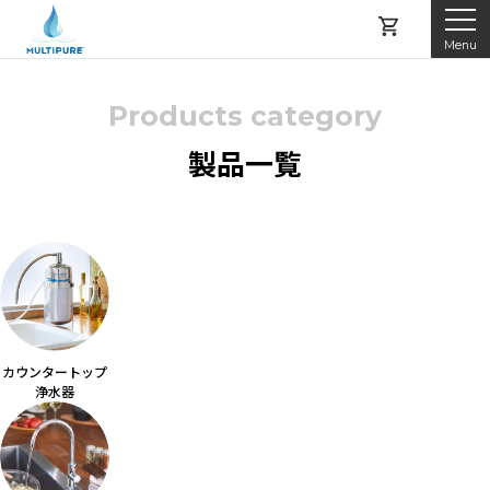
Menu
Products category
マルチピュアとは
製品一覧
製品紹介
レンタルする
購入する
カウンタートップ
アフターサービス
浄水器
よくある質問