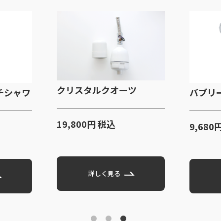
タルクオーツ
バブリーミスティー
0円 税込
9,680円 税込
詳しく見る
詳しく見る