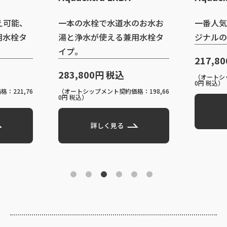
Aqu
道水のお水お
一番人気、マルチピュアオリ
止水
る兼用水栓タ
ジナルの専用水栓タイプ。
ブル
イプ
217,800円 税込
込
（オートシップメント契約価格：152,46
23
0円 税込）
約価格：198,66
（オー
0円 
詳しく見る
る