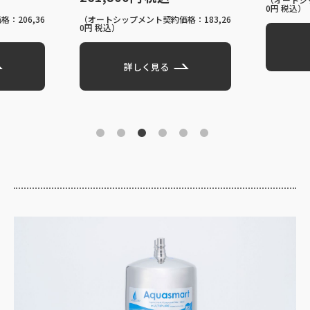
2
0円 税込）
契約価格：183,26
（
0円
詳しく見る
見る