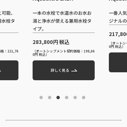
え可能、
一本の水栓で水道水のお水お
一番人気
用水栓タ
湯と浄水が使える兼用水栓タ
ジナルの
イプ。
217,8
283,800円 税込
（オートシッ
0円 税込）
：221,76
（オートシップメント契約価格：198,66
0円 税込）
詳しく見る