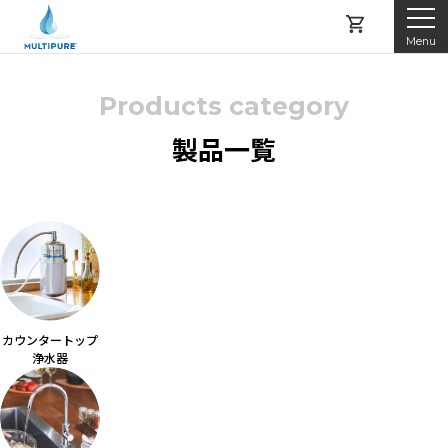
Menu
Products category
マルチピュアとは
製品一覧
製品紹介
レンタルする
購入する
カウンタートップ
アフターサービス
浄水器
よくある質問