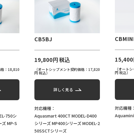
CBMIN
CB5BJ
15,40
19,800円 税込
（オートシッ
：18,810
（オートシップメント契約価格：17,820
円 税込）
円 税込）
詳しく見る
対応機種
対応機種：
Aquamini
EL-750シ
Aquasmart 400CT
MODEL-D400
ーズ
MP-S
シリーズ
MP400シリーズ
MODEL-2
50SSCTシリーズ