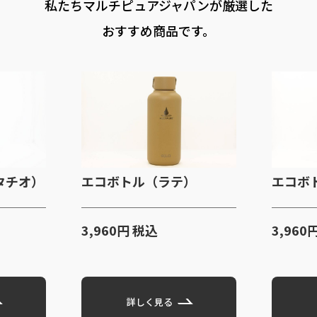
私たちマルチピュアジャパンが厳選した
おすすめ商品です。
タチオ）
エコボトル（ラテ）
エコボ
3,960円 税込
3,960
詳しく見る