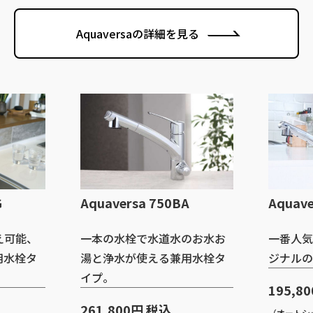
Aquaversaの詳細を見る
G
Aquaversa 750BA
Aquave
え可能、
一本の水栓で水道水のお水お
一番人気
用水栓タ
湯と浄水が使える兼用水栓タ
ジナルの
イプ。
195,8
261,800円 税込
（オートシッ