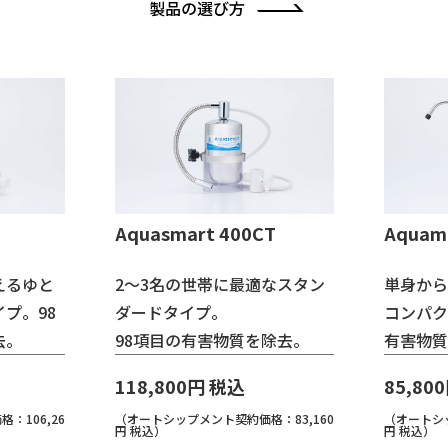
製品の選び方
T
Aquasmart 400CT
Aquami
えるゆと
2～3名の世帯に最適なスタン
単身から
プ。98
ダードタイプ。
コンパク
去。
98項目の有害物質を除去。
有害物質
118,800円 税込
85,80
：106,26
（オートシップメント契約価格：83,160
（オートシッ
円 税込）
円 税込）