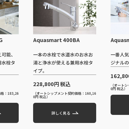
G
Aquasmart 400BA
Aquas
え可能、
一本の水栓で水道水のお水お
一番人気
用水栓タ
湯と浄水が使える兼用水栓タ
ジナルの
イプ。
162,8
228,800円 税込
（オートシッ
0円 税込）
：183,26
（オートシップメント契約価格：160,16
0円 税込）
詳しく見る