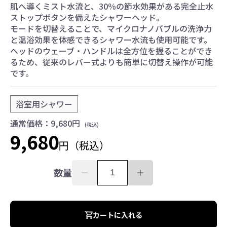
肌へ導くミスト水流と、30％の節水効果がある完全止水
お水ブログ
ストップボタンを備えたシャワーヘッド。
モードを切替えることで、マイクロナノバブルの洗浄力
と温浴効果を体感できるシャワー水流も使用可能です。
ヘッドのウェーブ・ハンドルは全方位を握ることができ
新規会員登録
ログイン
るため、従来のレバー式よりも簡単に切替え操作が可能
です。
浴室用シャワー
通常価格：9,680円
(税込)
9,680
円（税込）
数量
カートに入れる