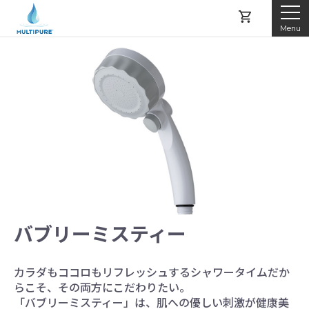
Menu
マルチピュアとは
製品紹介
レンタルする
購入する
バブリーミスティー
アフターサービス
カラダもココロもリフレッシュするシャワータイムだか
よくある質問
らこそ、その両方にこだわりたい。
「バブリーミスティー」は、肌への優しい刺激が健康美