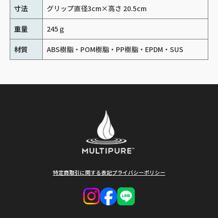
寸法
グリップ直径3cm×高さ 20.5cm
重量
245ｇ
材質
ABS樹脂・POM樹脂・PP樹脂・EPDM・SUS
特定商取引に関する表記
プライバシーポリシー