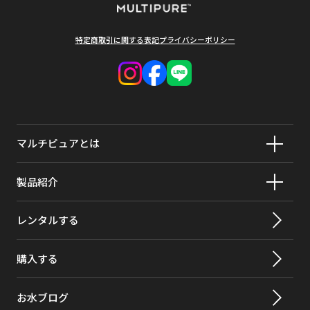
交換用カー
CBMINI
トリッジ品
アトラジン
>97%
番
特定商取引に関する表記
プライバシーポリシー
ベンゼン
>99%
材料の種類
ステンレス／ABS樹脂／塩化ビニール
ブロモジクロロメタン
>99.8%
ろ材の種類
活性炭／ポリエチレン
ブロモフォルム
>99.8%
重量
0.83㎏
マルチピュアとは
フラダン(カーボフラン)
>99%
ろ過流量
2.35ℓ/分
カーボンテトラクロライド
98%
使用可能な
0.07Mpa
製品紹介
最小動水
クロルデン
>99.5%
レンタルする
活性化セラ
有り
クロロベンゼン
>99%
ミック
購入する
クロロピクリン
99%
クロロフォルム
>99.8%
お水ブログ