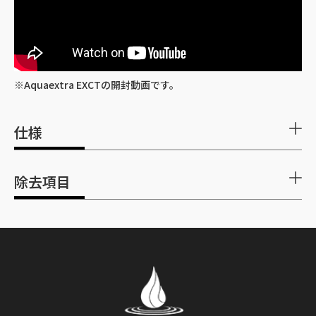
※Aquaextra EXCTの開封動画です。
仕様
本体保証期
1年間（オートシップメント契約は永久保証）
除去項目
間
NSF/ANSI 53
外形寸法
直径 125mm / 高さ 217mm（吐水口パイプ含
む）
詳しく見る
試験認定項目
除去率
ろ過材交換
1日12ℓご使用で約12ヶ月（溶解性鉛を基準）も
アラクロール
>98%
時期
しくは水の出が悪くなったら交換時期です。
アスベスト
>99%