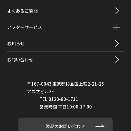
原虫
>99.95%
よくあるご質問
2,4-D*（2,4-ジクロロフェノキシ酢
98%
酸）
アフターサービス
o-ジクロロベンゼン（1,2-ジクロロベ
99%
お知らせ
ンゼン）
p-ジクロロベンゼン（パラジクロロベ
>98%
お問い合わせ
ンゼン）
ジブロモクロロメタン（TTHM；クロ
>99.8%
ロジブロモメタン）
〒167-0043 東京都杉並区上荻2-21-25
アズマビル3F
ジブロモクロロプロパン（DBCP）
>99%
TEL.0120-80-1711
営業時間 平日10:00-17:00
1,2-DCA(1,2-ジクロロエタン)
>99%
1,1-DCE(1,1-ジクロロエチレン)
>98%
製品のお問い合わせ