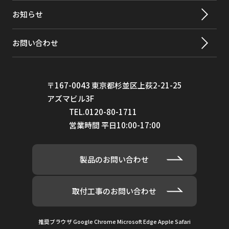
使用
0.07Mpa
2,4-D*（2,4-ジクロロフェノキシ酢
98%
お知らせ
可能
酸）
な最
お問い合わせ
o-ジクロロベンゼン（1,2-ジクロロベ
99%
小動
ンゼン）
水
p-ジクロロベンゼン（パラジクロロベ
>98%
活性
有り
〒167-0043 東京都杉並区上荻2-21-25
ンゼン）
化セ
アズマビル3F
ラミ
TEL.0120-80-1711
ジブロモクロロメタン（TTHM；クロ
>99.8%
ック
営業時間 平日10:00-17:00
ロジブロモメタン）
ジブロモクロロプロパン（DBCP）
>99%
製品のお問い合わせ
1,2-DCA(1,2-ジクロロエタン)
>99%
1,1-DCE(1,1-ジクロロエチレン)
>98%
取付工事のお問い合わせ
1,2-ジクロロエタン（1,2-DCA）
95%
推奨ブラウザ Google Chrome Microsoft Edge Apple Safari