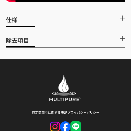
仕様
本体
1年間
除去項目
保証
期間
NSF/ANSI 53
外形
直径 145mm / 高さ 335mm（プラグ含む）
寸法
試験認定項目
除去率
ろ過
1日46ℓご使用で約12ヶ月（溶解性鉛を基準）もしく
アラクロール
>98%
材交
は水の出が悪くなったら交換時期です。
ヒ素、pH6.5
>98%
換時
Aquextraは最新のナノメッシュ技術により、高い浄
期
水性能を実現しています。 そのため水質状況によっ
ヒ素、pH8.5
97.60%
ては、標準モデルよりも早く流量が低下する場合が
特定商取引に関する表記
プライバシーポリシー
あります。
アスベスト
>99%