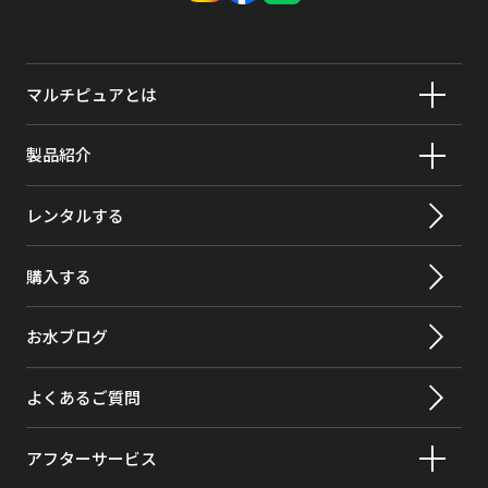
交換
CBXT
アトラジン
>97%
用カ
ベンゼン
>99%
ート
リッ
マルチピュアとは
ブロモジクロロメタン
>99.8%
ジ品
番
ブロモフォルム
>99.8%
製品紹介
材料
ステンレス／ABS樹脂／塩化ビニール
フラダン(カーボフラン)
>99%
の種
レンタルする
カーボンテトラクロライド
98%
類
購入する
クロルデン
>99.5%
ろ材
活性炭／ポリエチレン
の種
クロロベンゼン
>99%
お水ブログ
類
クロロピクリン
99%
重量
5㎏
よくあるご質問
クロロフォルム
>99.8%
ろ過
2.35ℓ/分
流量
アフターサービス
原虫
>99.95%