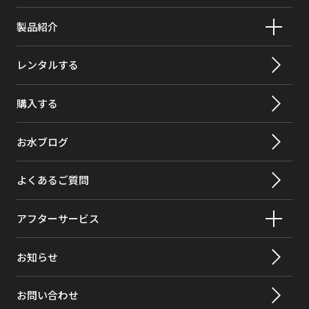
カーボンテトラクロライド
98%
使用可能な
0.07Mpa
製品紹介
最小動水
クロルデン
>99.5%
レンタルする
活性化セラ
有り
クロロベンゼン
>99%
ミック
購入する
クロロピクリン
99%
クロロフォルム
>99.8%
お水ブログ
原虫
>99.95%
よくあるご質問
2,4-D*（2,4-ジクロロフェノキシ酢
98%
酸）
アフターサービス
o-ジクロロベンゼン（1,2-ジクロロベ
99%
お知らせ
ンゼン）
p-ジクロロベンゼン（パラジクロロベ
>98%
お問い合わせ
ンゼン）