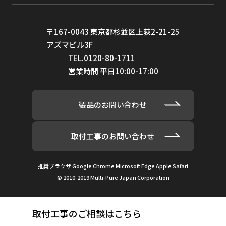
ジブロモクロロメタン（TTHM；クロ
>99.8%
ロジブロモメタン）
〒167-0043 東京都杉並区上荻2-21-25
アズマビル3F
ジブロモクロロプロパン（DBCP）
>99%
TEL.0120-80-1711
営業時間 平日10:00-17:00
1,2-DCA(1,2-ジクロロエタン)
>99%
1,1-DCE(1,1-ジクロロエチレン)
>98%
製品のお問い合わせ
1,2-ジクロロエタン（1,2-DCA）
95%
1,1-jジクロロエタン（1,1- DCE）
>99%
取付工事のお問い合わせ
CIS-1,2-ジクロロエチレン
>99%
推奨ブラウザ Google Chrome Microsoft Edge Apple Safari
トランスｰ1,2-ジクロロエチレン
>99%
© 2010-2019 Multi-Pure Japan Corporation
1,2-ジクロロプロパン(二塩化プロピレ
>99%
ン）
取付工事のご相談はこちら