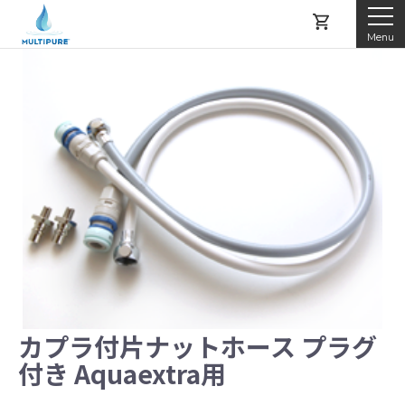
Menu
マルチピュアとは
製品紹介
レンタルする
購入する
アフターサービス
カプラ付片ナットホース プラグ
付き Aquaextra用
よくある質問